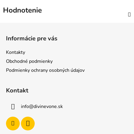
Hodnotenie
Z
á
Informácie pre vás
p
ä
Kontakty
t
Obchodné podmienky
i
Podmienky ochrany osobných údajov
e
Kontakt
info
@
divinevone.sk