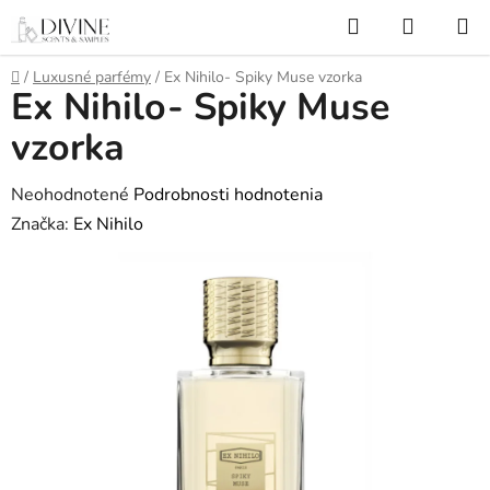
Prejsť
Hľadať
NÁKUP
na
KOŠÍK
obsah
Domov
/
Luxusné parfémy
/
Ex Nihilo- Spiky Muse vzorka
Ex Nihilo- Spiky Muse
vzorka
Priemerné
Neohodnotené
Podrobnosti hodnotenia
hodnotenie
Značka:
Ex Nihilo
produktu
je
0,0
z
5
hviezdičiek.