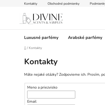
Prejsť
Kontakty
Obchodné podmienky
Podmienky
na
obsah
Luxusné parfémy
Arabské parfémy
Domov
/
Kontakty
Kontakty
Máte nejaké otázky? Zodpovieme ich. Prosím, po
Meno a priezvisko
Email