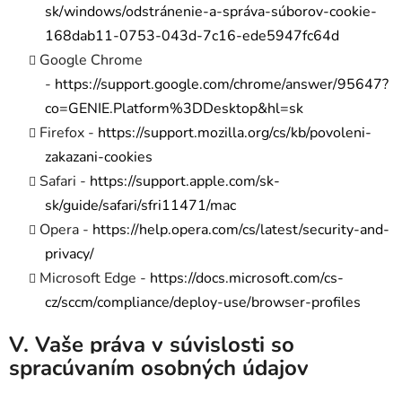
sk/windows/odstránenie-a-správa-súborov-cookie-
168dab11-0753-043d-7c16-ede5947fc64d
Google Chrome
-
https://support.google.com/chrome/answer/95647?
co=GENIE.Platform%3DDesktop&hl=sk
Firefox -
https://support.mozilla.org/cs/kb/povoleni-
zakazani-cookies
Safari -
https://support.apple.com/sk-
sk/guide/safari/sfri11471/mac
Opera -
https://help.opera.com/cs/latest/security-and-
privacy/
Microsoft Edge -
https://docs.microsoft.com/cs-
cz/sccm/compliance/deploy-use/browser-profiles
V. Vaše práva v súvislosti so
spracúvaním osobných údajov