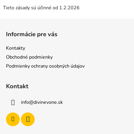
Tieto zásady sú účinné od 1.2.2026
Z
á
Informácie pre vás
p
ä
Kontakty
t
Obchodné podmienky
i
Podmienky ochrany osobných údajov
e
Kontakt
info
@
divinevone.sk