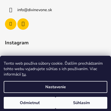
info
@
divinevone.sk
Instagram
Sledovať na Instagrame
Tento web používa súbory cookie. Ďalším prechádzaním
tohto webu vyjadrujete súhlas s ich používaním. Viac
Facebook
informácií
tu
.
Nastavenie
Odmietnuť
Súhlasím
Vytvoril Shoptet
Copyright 2026
Divine vône
. Všetky práva vyhradené.