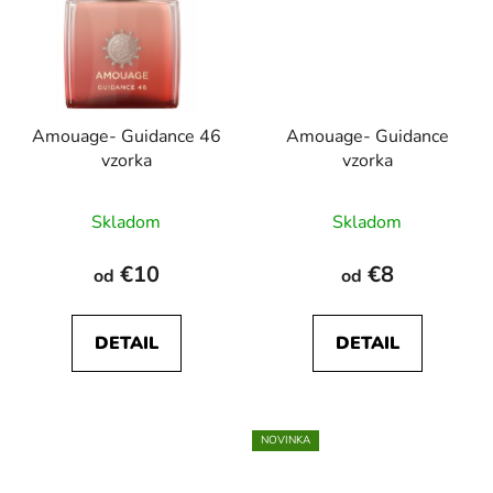
Amouage- Guidance 46
Amouage- Guidance
vzorka
vzorka
Priemerné
Priemerné
Skladom
Skladom
hodnotenie
hodnotenie
produktu
produktu
€10
€8
od
od
je
je
5,0
4,8
DETAIL
DETAIL
z
z
5
5
hviezdičiek.
hviezdičiek.
NOVINKA