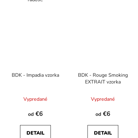
BDK - Impadia vzorka
BDK - Rouge Smoking
EXTRAIT vzorka
Priemerné
Vypredané
Vypredané
hodnotenie
produktu
€6
€6
od
od
je
5,0
DETAIL
DETAIL
z