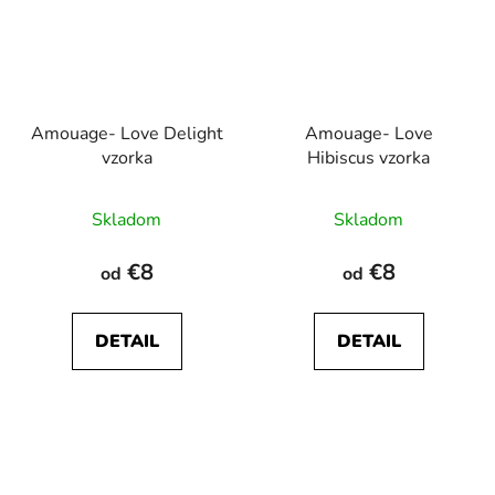
Amouage- Love Delight
Amouage- Love
vzorka
Hibiscus vzorka
Priemerné
Skladom
Skladom
hodnotenie
produktu
€8
€8
od
od
je
5,0
DETAIL
DETAIL
z
5
hviezdičiek.