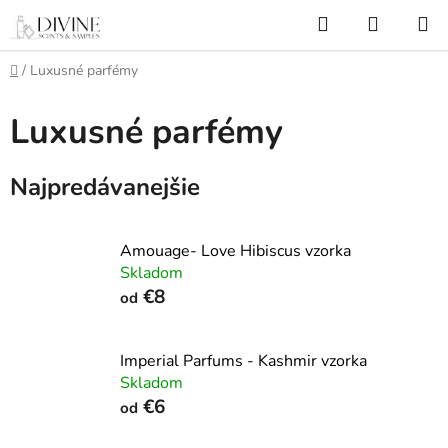
Prejsť
Hľadať
NÁKUP
na
KOŠÍK
obsah
Domov
/
Luxusné parfémy
Luxusné parfémy
Najpredávanejšie
Amouage- Love Hibiscus vzorka
Skladom
€8
od
Imperial Parfums - Kashmir vzorka
Skladom
€6
od