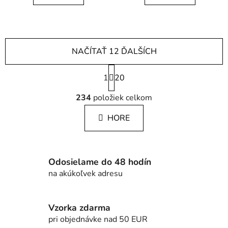
5
hviezdičiek.
NAČÍTAŤ 12 ĎALŠÍCH
S
1
t
20
r
O
á
234
položiek celkom
v
n
l
k
HORE
á
o
d
v
a
a
c
n
Odosielame do 48 hodín
i
i
na akúkoľvek adresu
e
e
p
r
Vzorka zdarma
v
pri objednávke nad 50 EUR
k