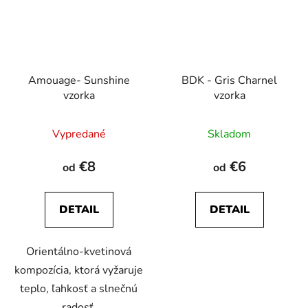
Amouage- Sunshine
BDK - Gris Charnel
vzorka
vzorka
Priemerné
Vypredané
Skladom
hodnotenie
produktu
€8
€6
od
od
je
5,0
DETAIL
DETAIL
z
5
Orientálno-kvetinová
hviezdičiek.
kompozícia, ktorá vyžaruje
teplo, ľahkosť a slnečnú
radosť.