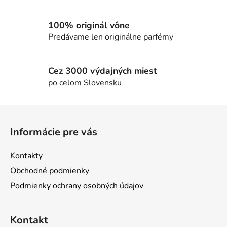
y
v
100% originál vône
ý
Predávame len originálne parfémy
p
i
s
Cez 3000 výdajných miest
u
po celom Slovensku
Z
á
Informácie pre vás
p
ä
Kontakty
t
Obchodné podmienky
i
Podmienky ochrany osobných údajov
e
Kontakt