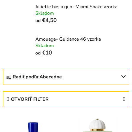
Juliette has a gun- Miami Shake vzorka
Skladom
€4,50
od
Amouage- Guidance 46 vzorka
Skladom
€10
od
R
Radiť podľa:
Abecedne
a
d
e
OTVORIŤ FILTER
n
i
V
e
ý
p