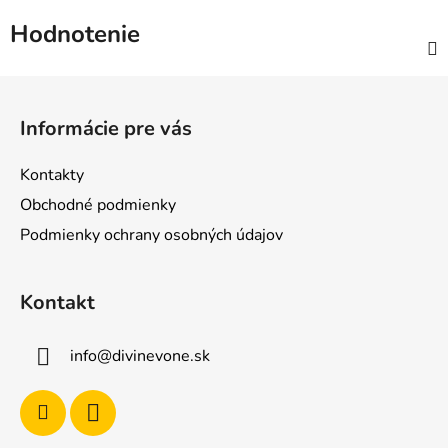
Hodnotenie
Z
á
Informácie pre vás
p
ä
Kontakty
t
Obchodné podmienky
i
Podmienky ochrany osobných údajov
e
Kontakt
info
@
divinevone.sk