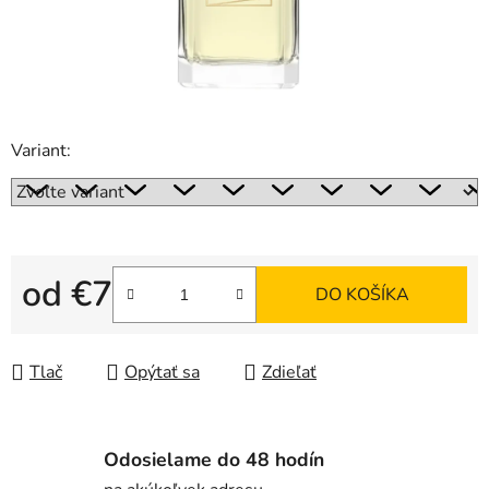
Variant:
od
€7
DO KOŠÍKA
Jednotková cena:
Tlač
Opýtať sa
Zdieľať
Odosielame do 48 hodín