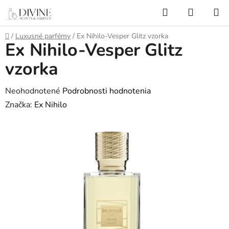
Prejsť
Hľadať
NÁKUP
na
KOŠÍK
obsah
Domov
/
Luxusné parfémy
/
Ex Nihilo-Vesper Glitz vzorka
Ex Nihilo-Vesper Glitz
vzorka
Priemerné
Neohodnotené
Podrobnosti hodnotenia
hodnotenie
Značka:
Ex Nihilo
produktu
je
0,0
z
5
hviezdičiek.