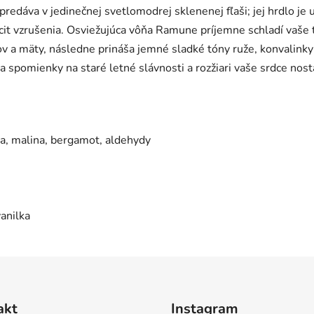
redáva v jedinečnej svetlomodrej sklenenej fľaši; jej hrdlo je
ocit vzrušenia. Osviežujúca vôňa Ramune príjemne schladí vaše t
dov a mäty, následne prináša jemné sladké tóny ruže, konvalin
va spomienky na staré letné slávnosti a rozžiari vaše srdce no
da, malina, bergamot, aldehydy
anilka
akt
Instagram