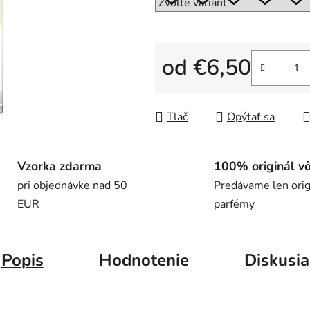
5
hviezdičiek.
od
€6,50
Jednotková cena:
Tlač
Opýtať sa
Vzorka zdarma
100% originál v
pri objednávke nad 50
Predávame len orig
EUR
parfémy
Popis
Hodnotenie
Diskusia