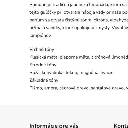
Ramune je tradičná japonská limonáda, ktorá sa p
tejto guľôčky pri otváraní nápoja vždy prináša p
parfum sa otvára čistými tónmi citróna, aldehy
pižma a vanilky, ktoré upokojujú zmysly. Vyvolá
lampiónov.
Vrchné tóny
Klasická mäta, pieporná mäta, citrónová limoná
Stredné tóny
Ruža, konvalinka, lekno, magnólia, hyacint
Základné tóny
Pižmo, ambra, cédrové drevo, santalové drevo, v
Z
á
Informácie pre vás
Kont