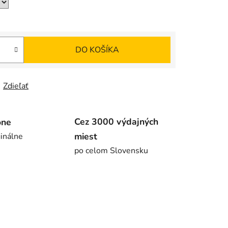
DO KOŠÍKA
Zdieľať
Cez 3000 výdajných
ône
miest
inálne
po celom Slovensku