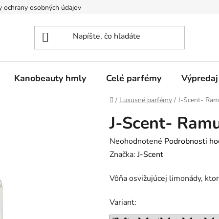
 ochrany osobných údajov
Kanobeauty hmly
Celé parfémy
Výpredaj
Domov
/
Luxusné parfémy
/
J-Scent- Ram
J-Scent- Ram
Priemerné
Neohodnotené
Podrobnosti ho
hodnotenie
Značka:
J-Scent
produktu
Vôňa osvižujúcej limonády, ktorá
je
0,0
Variant:
z