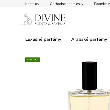
Prejsť
Kontakty
Obchodné podmienky
Podmienky
na
obsah
Luxusné parfémy
Arabské parfémy
NOVINKA