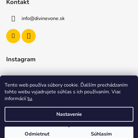
Kontakt
info
@
divinevone.sk
Instagram
Sledovať na Instagrame
Tento web používa súbory cookie. Ďalším prechádzaním
tohto webu vyjadrujete súhlas s ich používaním. Viac
Facebook
informácií
tu
.
Nastavenie
Odmietnuť
Súhlasím
Vytvoril Shoptet