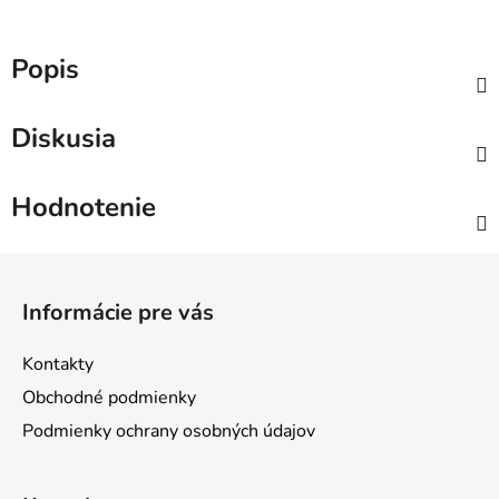
Popis
Diskusia
Hodnotenie
Z
á
Informácie pre vás
p
ä
Kontakty
t
Obchodné podmienky
i
Podmienky ochrany osobných údajov
e