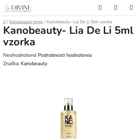
Prejsť
Hľadať
NÁKUP
na
KOŠÍK
obsah
Domov
/
Kanobeauty hmly
/
Kanobeauty- Lia De Li 5ml vzorka
Kanobeauty- Lia De Li 5ml
vzorka
Priemerné
Neohodnotené
Podrobnosti hodnotenia
hodnotenie
Značka:
Kanobeauty
produktu
je
0,0
z
5
hviezdičiek.