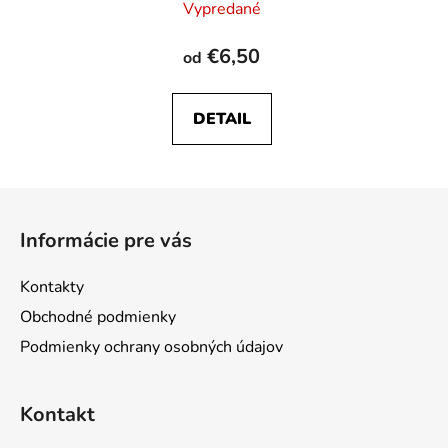
Vypredané
€6,50
od
DETAIL
Z
á
Informácie pre vás
p
ä
Kontakty
t
Obchodné podmienky
i
Podmienky ochrany osobných údajov
e
Kontakt