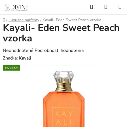
Prejsť
Hľadať
NÁKUP
na
KOŠÍK
obsah
Domov
/
Luxusné parfémy
/
Kayali- Eden Sweet Peach vzorka
Kayali- Eden Sweet Peach
vzorka
Priemerné
Neohodnotené
Podrobnosti hodnotenia
hodnotenie
Značka:
Kayali
produktu
NOVINKA
je
0,0
z
5
hviezdičiek.