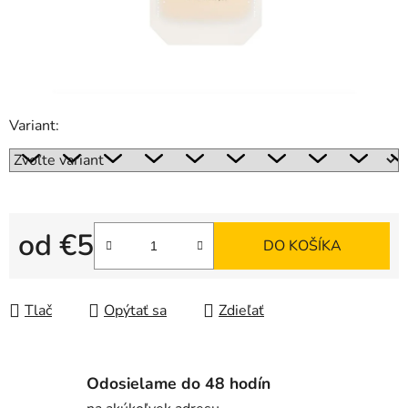
Variant:
od
€5
DO KOŠÍKA
Jednotková cena:
Tlač
Opýtať sa
Zdieľať
Odosielame do 48 hodín