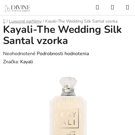
Prejsť
Hľadať
NÁKUP
na
KOŠÍK
obsah
Domov
/
Luxusné parfémy
/
Kayali-The Wedding Silk Santal vzorka
Kayali-The Wedding Silk
Santal vzorka
Priemerné
Neohodnotené
Podrobnosti hodnotenia
hodnotenie
Značka:
Kayali
produktu
je
0,0
z
5
hviezdičiek.