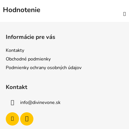
Hodnotenie
Z
á
Informácie pre vás
p
ä
Kontakty
t
Obchodné podmienky
i
Podmienky ochrany osobných údajov
e
Kontakt
info
@
divinevone.sk