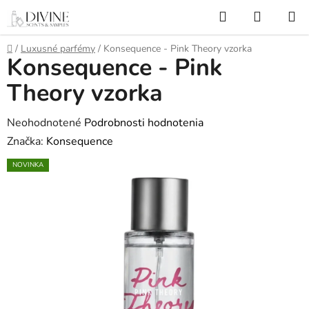
Prejsť
Hľadať
NÁKUP
na
KOŠÍK
obsah
Domov
/
Luxusné parfémy
/
Konsequence - Pink Theory vzorka
Konsequence - Pink
Theory vzorka
Priemerné
Neohodnotené
Podrobnosti hodnotenia
hodnotenie
Značka:
Konsequence
produktu
NOVINKA
je
0,0
z
5
hviezdičiek.