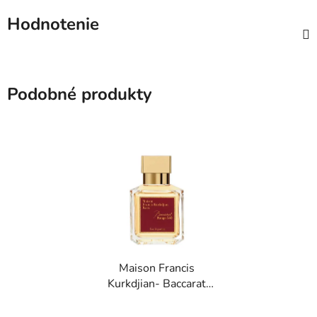
Hodnotenie
Podobné produkty
Maison Francis
Kurkdjian- Baccarat
Rouge 540 vzorka
Priemerné