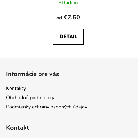
Skladom
hodnotenie
produktu
€7,50
od
je
1,0
DETAIL
z
5
hviezdičiek.
Z
á
Informácie pre vás
p
ä
Kontakty
t
Obchodné podmienky
i
Podmienky ochrany osobných údajov
e
Kontakt