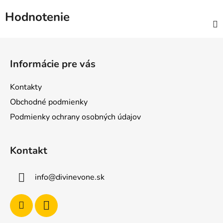
Hodnotenie
Z
á
Informácie pre vás
p
ä
Kontakty
t
Obchodné podmienky
i
Podmienky ochrany osobných údajov
e
Kontakt
info
@
divinevone.sk