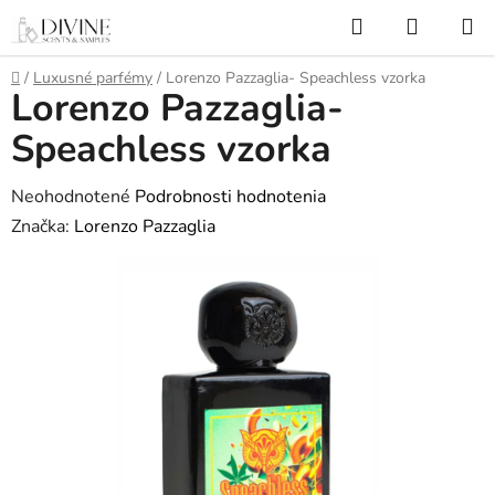
Prejsť
Hľadať
NÁKUP
na
KOŠÍK
obsah
Domov
/
Luxusné parfémy
/
Lorenzo Pazzaglia- Speachless vzorka
Lorenzo Pazzaglia-
Speachless vzorka
Priemerné
Neohodnotené
Podrobnosti hodnotenia
hodnotenie
Značka:
Lorenzo Pazzaglia
produktu
je
0,0
z
5
hviezdičiek.