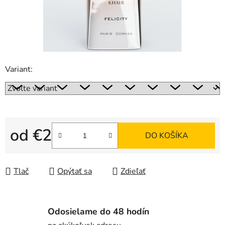
Variant:
od
€2
DO KOŠÍKA
Jednotková cena:
Tlač
Opýtať sa
Zdieľať
Odosielame do 48 hodín