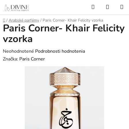
Prejsť
Hľadať
NÁKUP
na
KOŠÍK
obsah
Domov
/
Arabské parfémy
/
Paris Corner- Khair Felicity vzorka
Paris Corner- Khair Felicity
vzorka
Priemerné
Neohodnotené
Podrobnosti hodnotenia
hodnotenie
Značka:
Paris Corner
produktu
je
0,0
z
5
hviezdičiek.