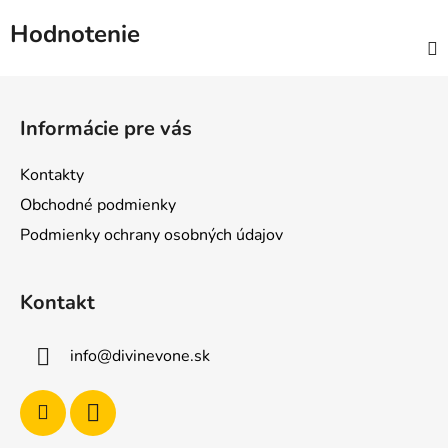
Hodnotenie
Z
á
Informácie pre vás
p
ä
Kontakty
t
Obchodné podmienky
i
Podmienky ochrany osobných údajov
e
Kontakt
info
@
divinevone.sk