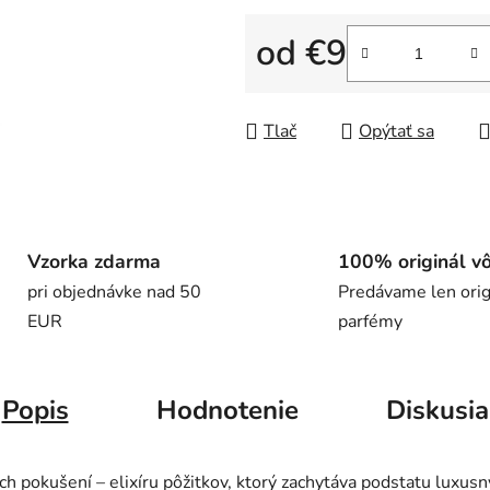
5
hviezdičiek.
od
€9
Jednotková cena:
Tlač
Opýtať sa
Vzorka zdarma
100% originál v
pri objednávke nad 50
Predávame len orig
EUR
parfémy
Popis
Hodnotenie
Diskusia
ch pokušení – elixíru pôžitkov, ktorý zachytáva podstatu lux