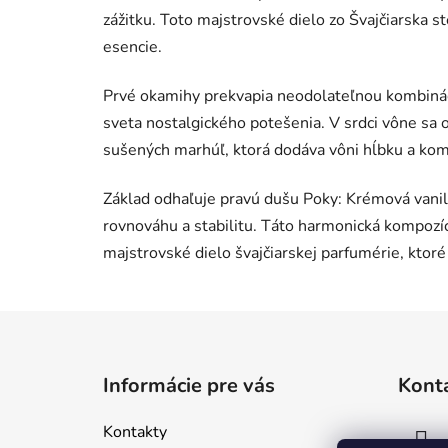
zážitku. Toto majstrovské dielo zo Švajčiarska s
esencie.
Prvé okamihy prekvapia neodolateľnou kombinác
sveta nostalgického potešenia. V srdci vône sa
sušených marhúľ, ktorá dodáva vôni hĺbku a ko
Základ odhaľuje pravú dušu Poky: Krémová vanil
rovnováhu a stabilitu. Táto harmonická kompozíc
majstrovské dielo švajčiarskej parfumérie, ktoré 
Z
á
Informácie pre vás
Kont
p
ä
Kontakty