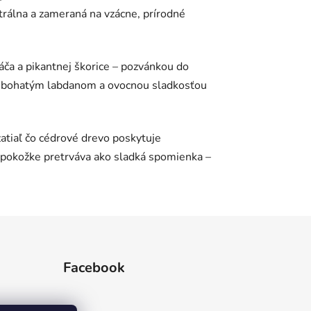
utrálna a zameraná na vzácne, prírodné
ča a pikantnej škorice – pozvánkou do
mi, bohatým labdanom a ovocnou sladkosťou
atiaľ čo cédrové drevo poskytuje
a pokožke pretrváva ako sladká spomienka –
Facebook