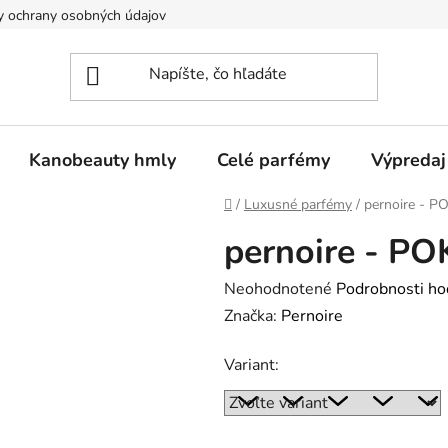
 ochrany osobných údajov
Kanobeauty hmly
Celé parfémy
Výpredaj
Domov
/
Luxusné parfémy
/
pernoire - P
pernoire - PO
Priemerné
Neohodnotené
Podrobnosti ho
hodnotenie
Značka:
Pernoire
produktu
Variant:
je
0,0
z