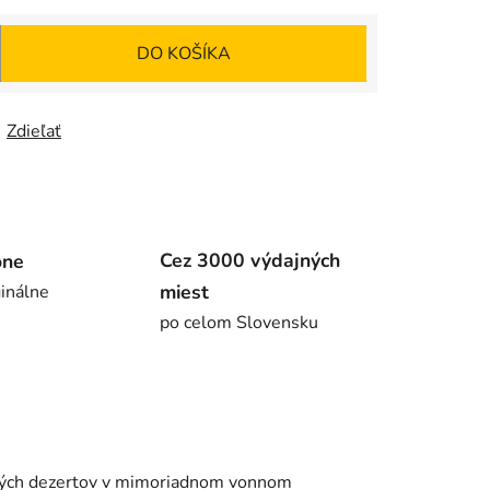
DO KOŠÍKA
Zdieľať
Cez 3000 výdajných
ône
miest
inálne
po celom Slovensku
usných dezertov v mimoriadnom vonnom