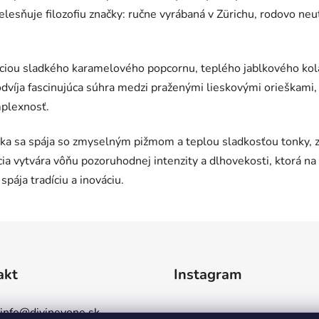
telesňuje filozofiu značky: ručne vyrábaná v Zürichu, rodovo ne
iou sladkého karamelového popcornu, teplého jablkového kolá
 odvíja fascinujúca súhra medzi praženými lieskovými orieška
mplexnosť.
ka sa spája so zmyselným pižmom a teplou sladkosťou tonky, z
ia vytvára vôňu pozoruhodnej intenzity a dlhovekosti, ktorá n
spája tradíciu a inováciu.
akt
Instagram
info
@
divinevone.sk