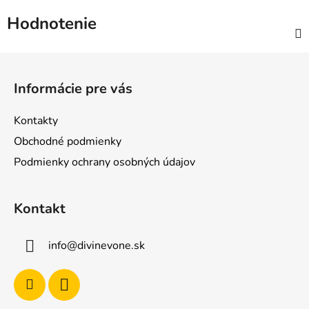
Hodnotenie
Z
á
Informácie pre vás
p
ä
Kontakty
t
Obchodné podmienky
i
Podmienky ochrany osobných údajov
e
Kontakt
info
@
divinevone.sk