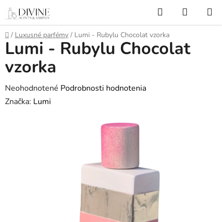
Prejsť
Hľadať
NÁKUP
na
KOŠÍK
obsah
Domov
/
Luxusné parfémy
/
Lumi - Rubylu Chocolat vzorka
Lumi - Rubylu Chocolat
vzorka
Priemerné
Neohodnotené
Podrobnosti hodnotenia
hodnotenie
Značka:
Lumi
produktu
je
0,0
z
5
hviezdičiek.