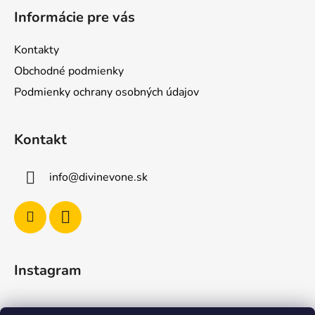
á
á
d
Informácie pre vás
p
a
ä
c
Kontakty
t
i
Obchodné podmienky
e
i
p
Podmienky ochrany osobných údajov
e
r
v
Kontakt
k
y
v
info
@
divinevone.sk
ý
p
i
s
u
Instagram