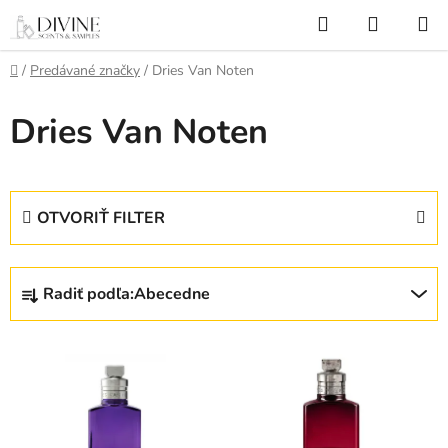
Prejsť
Hľadať
NÁKUP
na
KOŠÍK
obsah
Domov
/
Predávané značky
/
Dries Van Noten
Dries Van Noten
OTVORIŤ FILTER
R
Radiť podľa:
Abecedne
a
d
V
e
ý
n
p
i
i
e