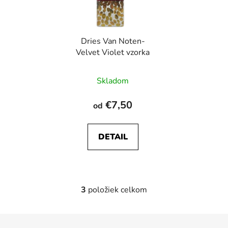
Dries Van Noten-
Velvet Violet vzorka
Skladom
€7,50
od
DETAIL
3
položiek celkom
O
v
l
Z