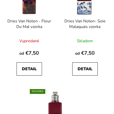
s
p
p
r
r
o
Dries Van Noten - Fleur
Dries Van Noten- Soie
o
d
Du Mal vzorka
Malaquais vzorka
d
u
u
k
Priemerné
Vypredané
Skladom
k
t
hodnotenie
t
o
produktu
€7,50
€7,50
od
od
o
v
je
v
4,5
DETAIL
DETAIL
z
5
hviezdičiek.
NOVINKA