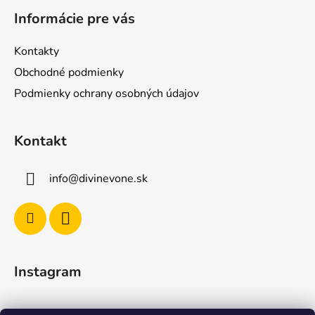
á
á
d
Informácie pre vás
p
a
ä
c
Kontakty
t
i
Obchodné podmienky
e
i
p
Podmienky ochrany osobných údajov
e
r
v
Kontakt
k
y
v
info
@
divinevone.sk
ý
p
i
s
u
Instagram