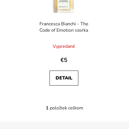
s
p
p
r
r
o
Francesca Bianchi - The
o
d
Code of Emotion vzorka
d
u
u
k
Vypredané
k
t
t
o
€5
o
v
v
DETAIL
1
položiek celkom
O
v
l
Z