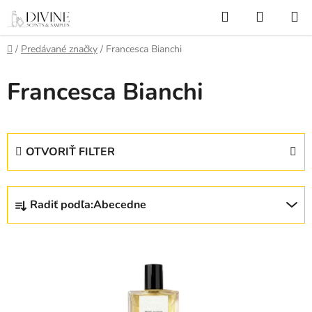
Prejsť
Hľadať
NÁKUP
na
KOŠÍK
obsah
Domov
/
Predávané značky
/
Francesca Bianchi
Francesca Bianchi
OTVORIŤ FILTER
R
Radiť podľa:
Abecedne
a
d
V
e
ý
n
p
i
i
e