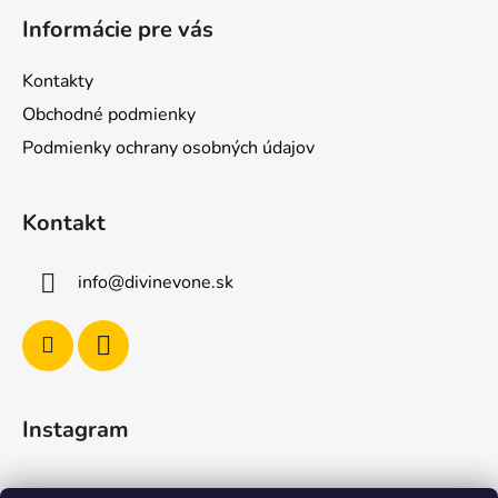
á
á
d
Informácie pre vás
p
a
ä
c
Kontakty
t
i
Obchodné podmienky
e
i
p
Podmienky ochrany osobných údajov
e
r
v
Kontakt
k
y
v
info
@
divinevone.sk
ý
p
i
s
u
Instagram