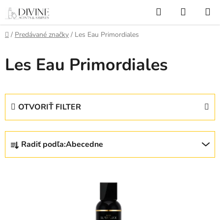
Prejsť
Hľadať
NÁKUP
na
KOŠÍK
obsah
Domov
/
Predávané značky
/
Les Eau Primordiales
Les Eau Primordiales
OTVORIŤ FILTER
R
Radiť podľa:
Abecedne
a
d
V
e
ý
n
p
i
i
e