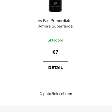
s
p
p
r
r
o
Les Eau Primordiales-
o
d
Ambre Superfluide
d
u
vzorka
u
k
Skladom
k
t
t
o
€7
o
v
v
DETAIL
1
položiek celkom
O
v
l
Z